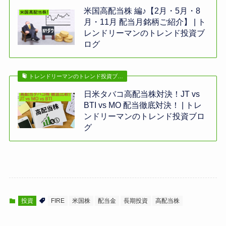
米国高配当株 編♪【2月・5月・8
月・11月 配当月銘柄ご紹介】 | ト
レンドリーマンのトレンド投資ブ
ログ
トレンドリーマンのトレンド投資ブ…
日米タバコ高配当株対決！JT vs
BTI vs MO 配当徹底対決！ | トレ
ンドリーマンのトレンド投資ブロ
グ
投資
FIRE
米国株
配当金
長期投資
高配当株